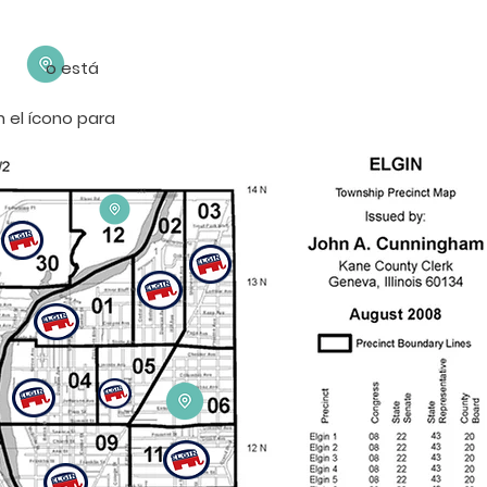
omité o está
n el ícono para