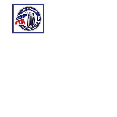
Republicano del mu
Comité central