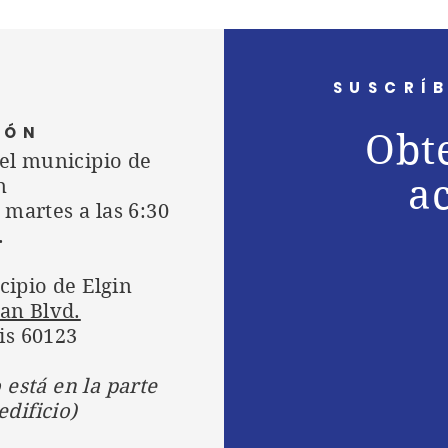
SUSCRÍB
IÓN
Obte
el municipio de
a
n
 martes a las 6:30
.
cipio de Elgin
an Blvd.
ois 60123
 está en la parte
edificio)